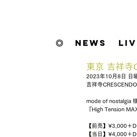
INY9UALITY
Official
Website
◎
NEWS
LI
東京 吉祥寺C
2023年10月8日 日
吉祥寺CRESCEN
mode of nostalgi
『High Tension MAX 
【前売】¥3,000＋Dri
【当日】¥4,000＋Dri