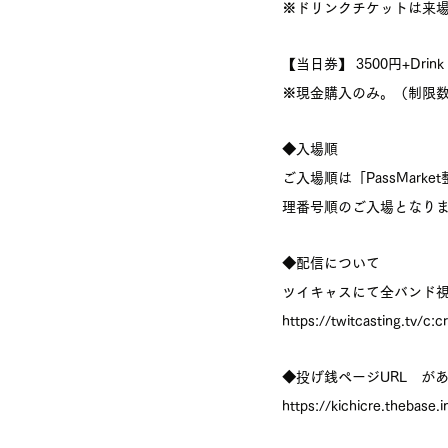
※ドリンクチケットは来
【当日券】 3500円+Drink
※現金購入のみ。（制限
◆入場順
ご入場順は「PassMar
理番号順のご入場となり
◆配信について
ツイキャスにて全バンド視
https://twitcasting.tv/c:
◆投げ銭ページURL　が
https://kichicre.thebase