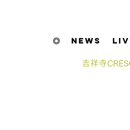
INY9UALITY
Official
Website
◎
NEWS
LI
吉祥寺CRE