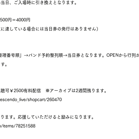
場当日、ご入場時に引き換えとなります。
 500円＝4000円
数に達している場合には当日券の発行はありません）
ket整理番号順」→バンド予約整列順→当日券となります。OPENから行
ます。
聴可￥2500有料配信　※アーカイブは2週間残ります。
crescendo_live/shopcart/260470
あります。応援していただけると励みになります。
.in/items/78251588