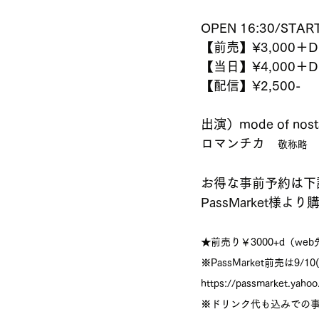
OPEN 16:30/START 
【前売】¥3,000＋Dri
【当日】¥4,000＋Dri
【配信】¥2,500-
出演）mode of nosta
ロマンチカ　
敬称略
お得な事前予約は下
PassMarket様
★前売り￥3000+d（w
※PassMarket前売は9/1
https://passmarket.yahoo
※ドリンク代も込みでの