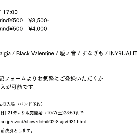
17:00  
nd¥500　¥3,500-
nd¥500　¥4,000-
lgia / Black Valentine / 曖ノ音 / すなぎも / INY9UA
記フォームよりお気軽にご登録いただくか
より購入が可能です。
eb先行入場→バンド予約）
0(日) 21時より販売開始→10/7(土)23:59まで
.co.jp/event/show/detail/02t8fajrvt931.html
事前決済とします。