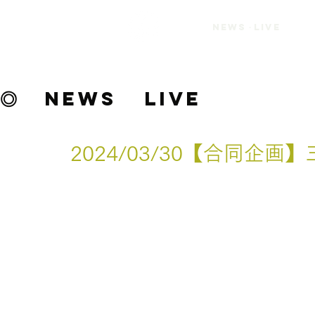
INY9UALITY
NEWS・LIVE
Official
Website
◎
NEWS
LIVE
2024/03/30【合同企画