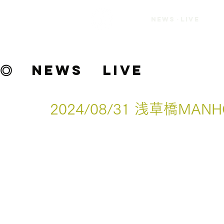
INY9UALITY
NEWS・LIVE
Official
Website
◎
NEWS
LIVE
2024/08/31 浅草橋MANH