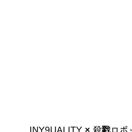
INY9UALITY × 殺戮ロボット